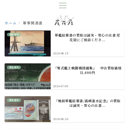
ホーム
軍事関連書
買取事例
軍艦絵葉書の買取は誠実・安心の古書 尾
花屋にご相談くださ...
2024-08-25
買取事例
『零式艦上戦闘機図面集』 中古買取価格
11,400円
2024-07-05
買取事例
『戦前軍艦絵葉書/高崎進水記念』の買取
は誠実・安心の古書...
2024-06-26