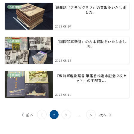
入荷情報
戦前誌『アサヒグラフ』の買取をいたしま
した。
2023-08-19
入荷情報
『国際写真新聞』の古本買取をいたしまし
た。
2023-08-13
入荷情報
『戦前軍艦絵葉書 軍艦香椎進水記念 2枚セ
ット』の宅配買...
2023-08-11
投
前へ
1
2
3
…
6
次へ
稿