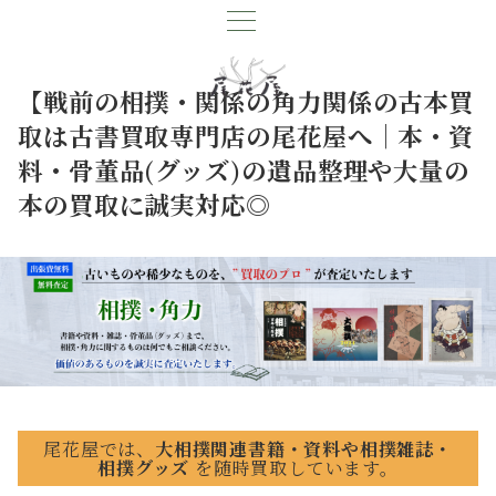
【戦前の相撲・関係の角力関係の古本買
取は古書買取専門店の尾花屋へ｜本・資
料・骨董品(グッズ)の遺品整理や大量の
本の買取に誠実対応◎
尾花屋では、
大相撲関連書籍・資料や相撲雑誌・
相撲グッズ
を随時買取しています。