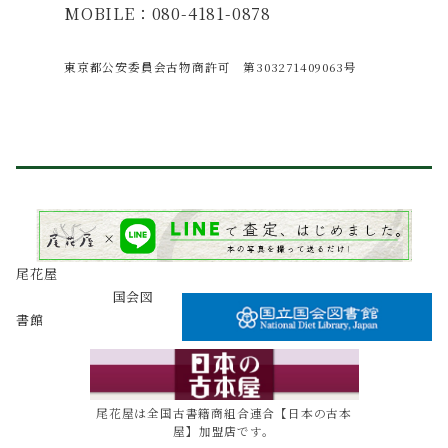
MOBILE：080-4181-0878
東京都公安委員会古物商許可 第303271409063号
尾花屋
国会図
書館
尾花屋は全国古書籍商組合連合【日本の古本
屋】加盟店です。