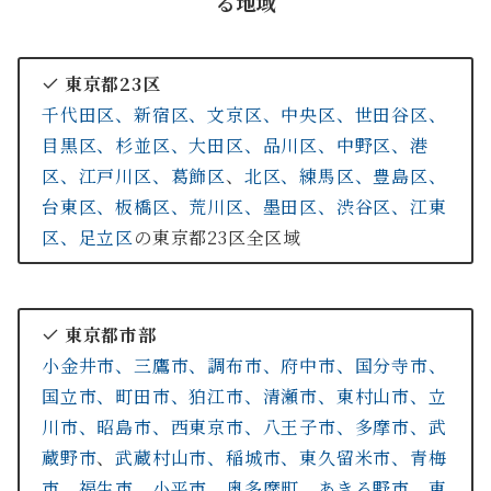
る地域
東京都23区
千代田区、
新宿区、
文京区、
中央区、
世田谷区、
目黒区、
杉並区、
大田区、
品川区、
中野区、
港
区、
江戸川区、
葛飾区
、
北区、
練馬区、
豊島区、
台東区、
板橋区、
荒川区、
墨田区、
渋谷区、
江東
区、
足立区
の東京都23区全区域
東京都市部
小金井市、
三鷹市、
調布市、
府中市、
国分寺市、
国立市、
町田市、
狛江市、
清瀬市、
東村山市、
立
川市、
昭島市、
西東京市、
八王子市、
多摩市、
武
蔵野市
、
武蔵村山市、
稲城市、
東久留米市、
青梅
市、
福生市、
小平市
、
奥多摩町、
あきる野市、
東