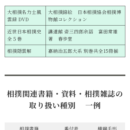
大相撲名力士風
大相撲錦絵 日本相撲協会相撲博
雲録 DVD
物館コレクション
近世日本相撲史
講道館 姿三四郎余話 富田常雄
全５巻
著 春歩堂
相撲隠雲解
嘉納治五郎大系 別巻共全15冊揃
相撲関連書籍・資料・相撲雑誌の
取り扱い種別 一例
相撲書籍
番付表
横綱手形