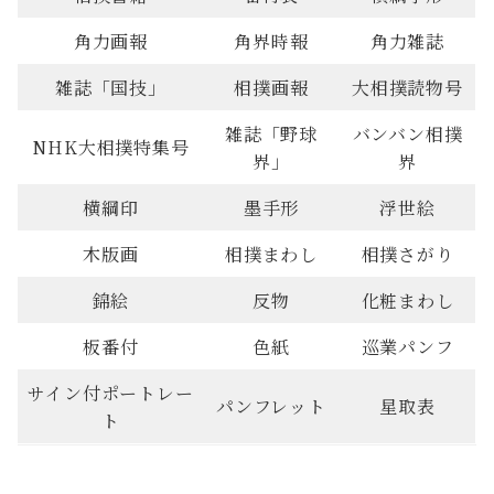
角力画報
角界時報
角力雑誌
雑誌「国技」
相撲画報
大相撲読物号
雑誌「野球
バンバン相撲
NHK大相撲特集号
界」
界
横綱印
墨手形
浮世絵
木版画
相撲まわし
相撲さがり
錦絵
反物
化粧まわし
板番付
色紙
巡業パンフ
サイン付ポートレー
パンフレット
星取表
ト