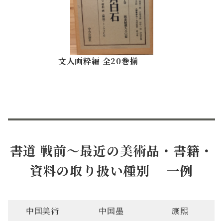
文人画粋編 全20巻揃
書道
戦前～最近の
美術品・書籍・
資料の取り扱い種別 一例
中国美術
中国墨
康熙