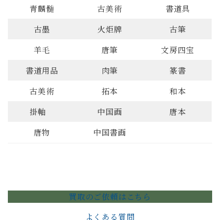
青麟髄
古美術
書道具
古墨
火炬牌
古筆
羊毛
唐筆
文房四宝
書道用品
肉筆
篆書
古美術
拓本
和本
掛軸
中国画
唐本
唐物
中国書画
買取のご依頼はこちら
よくある質問