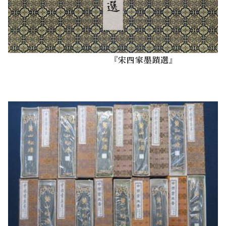
『
宋四家墨蹟選』