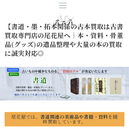
【書道・墨・拓本関係の古本買取は古書
買取専門店の尾花屋へ｜本・資料・骨董
品(グッズ)の遺品整理や大量の本の買取
に誠実対応◎
尾花屋では、
書道
関連の美術品や書籍
・
資料
を随
時買取しています。