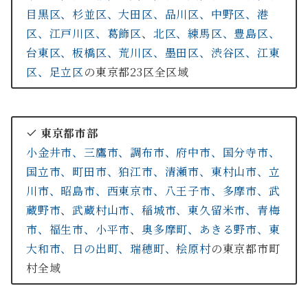
目黒区、
杉並区、
大田区、
品川区、
中野区、
港
区、
江戸川区、
葛飾区
、
北区、
練馬区、
豊島区、
台東区、
板橋区、
荒川区、
墨田区、
渋谷区、
江東
区、
足立区
の東京都23区全区域
東京都市部
小金井市、
三鷹市、
調布市、
府中市、
国分寺市、
国立市、
町田市、
狛江市、
清瀬市、
東村山市、
立
川市、
昭島市、
西東京市、
八王子市、
多摩市、
武
蔵野市
、
武蔵村山市、
稲城市、
東久留米市、
青梅
市、
福生市、
小平市
、
奥多摩町、
あきる野市、
東
大和市、
日の出町、
瑞穂町、
桧原村
の東京都市町
村全域