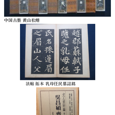
中国
古墨
黄山松煙
法帖 拓本 乳母任民墓誌銘