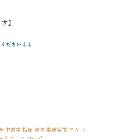
ます】
みください↓↓
 中医学 指圧 整体 柔道整復 ヨガ マ
 ユナニ etc…】