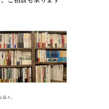
な品々、
。