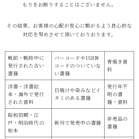
もりをお断りすることはございません。
その結果、お客様の心配が安心に繋がるよう良心的な
対応を努めさせて頂いておりおります。
戦前・戦時中に
バーコードやISBN
青焼き資
発行された古い
コードのついていな
料
書籍
い書籍
洋書・洋書絵
発行年不
日焼けや染みなどイ
本・海外で発行
明の書
タミのある書籍
された資料
籍・資料
昭和初期・江
非売品の
戸・明治時代の
新刊で発売中の書籍
書籍
和本