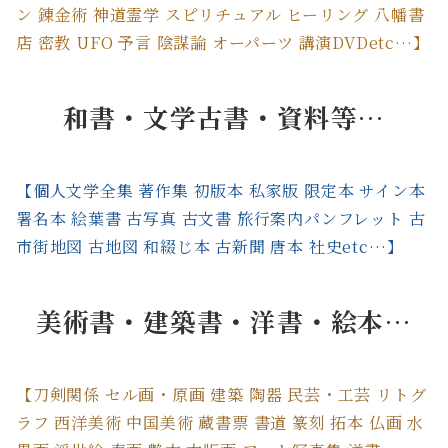
ン 錬金術 神道霊学 スピリチュアル ヒーリング 八幡書
店 密教 UFO 予言 陰謀論 オーパーツ 講演DVDetc…】
和書・文学古書・資料等…
【個人文学全集 著作集 初版本 私家版 限定本 サイン本
署名本 絵葉書 古写真 古文書 旅行案内パンフレット 古
市街地図 古地図 和綴じ本 古新聞 唐本 社史etc…】
美術書・建築書・洋書・絵本…
【刀剣関係 セル画・原画 建築 陶器 民芸・工芸 リトグ
ラフ 西洋美術 中国美術 蔵書票 書道 篆刻 拓本 仏画 水