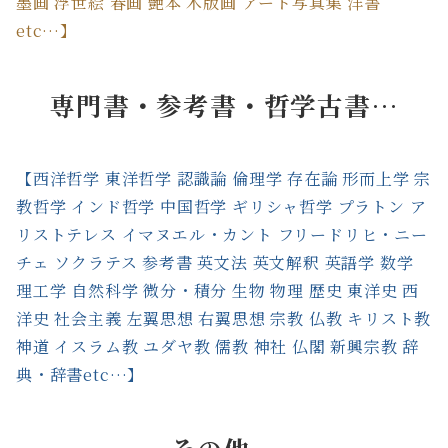
墨画 浮世絵 春画 艶本 木版画 アート写真集 洋書
etc…】
専門書・参考書・哲学古書…
【西洋哲学 東洋哲学 認識論 倫理学 存在論 形而上学 宗
教哲学 インド哲学 中国哲学 ギリシャ哲学 プラトン ア
リストテレス イマヌエル・カント フリードリヒ・ニー
チェ ソクラテス 参考書 英文法 英文解釈 英語学 数学
理工学 自然科学 微分・積分 生物 物理 歴史 東洋史 西
洋史 社会主義 左翼思想 右翼思想 宗教 仏教 キリスト教
神道 イスラム教 ユダヤ教 儒教 神社 仏閣 新興宗教 辞
典・辞書etc…】