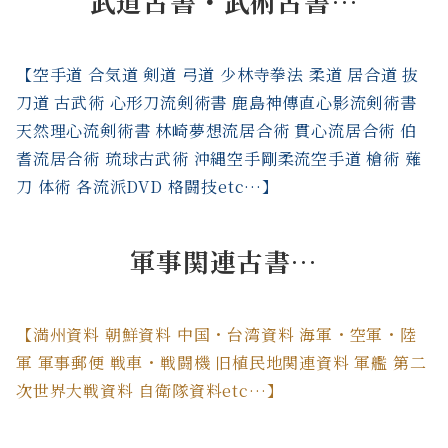
武道古書・武術古書…
【空手道 合気道 剣道 弓道 少林寺拳法 柔道 居合道 抜
刀道 古武術 心形刀流剣術書 鹿島神傳直心影流剣術書
天然理心流剣術書 林崎夢想流居合術 貫心流居合術 伯
耆流居合術 琉球古武術 沖縄空手剛柔流空手道 槍術 薙
刀 体術 各流派DVD 格闘技etc…】
軍事関連古書…
【満州資料 朝鮮資料 中国・台湾資料 海軍・空軍・陸
軍 軍事郵便 戦車・戦闘機 旧植民地関連資料 軍艦 第二
次世界大戦資料 自衛隊資料etc…】