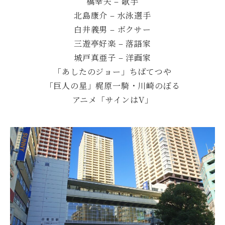
橋幸夫 – 歌手
北島康介 – 水泳選手
白井義男 – ボクサー
三遊亭好楽 – 落語家
城戸真亜子 – 洋画家
「あしたのジョー」ちばてつや
「巨人の星」梶原一騎・川崎のぼる
アニメ「サインはV」