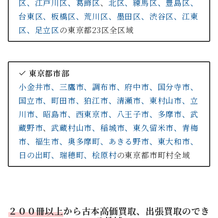
区、
江戸川区、
葛飾区
、
北区、
練馬区、
豊島区、
台東区、
板橋区、
荒川区、
墨田区、
渋谷区、
江東
区、
足立区
の東京都23区全区域
東京都市部
小金井市、
三鷹市、
調布市、
府中市、
国分寺市、
国立市、
町田市、
狛江市、
清瀬市、
東村山市、
立
川市、
昭島市、
西東京市、
八王子市、
多摩市、
武
蔵野市
、
武蔵村山市、
稲城市、
東久留米市、
青梅
市、
福生市、
奥多摩町、
あきる野市、
東大和市、
日の出町、
瑞穂町、
桧原村
の東京都市町村全域
２
００冊以上
から古本高価買取、出張買取のでき