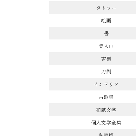
タトゥー
絵画
書
美人画
書票
刀剣
インテリア
古歌集
和歌文学
個人文学全集
私家版