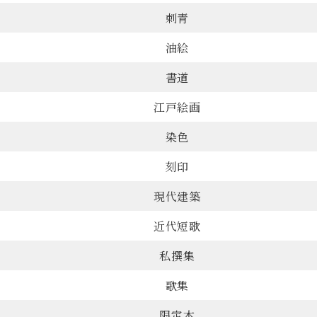
刺青
油絵
書道
江戸絵画
染色
刻印
現代建築
近代短歌
私撰集
歌集
限定本