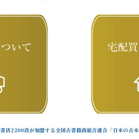
書店2200店が加盟する全国古書籍商組合連合「日本の古