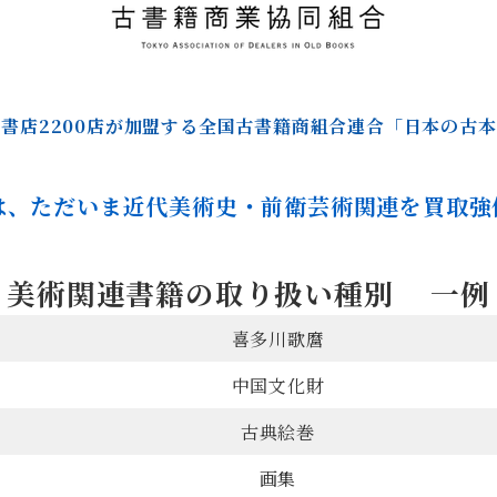
書店2200店が加盟する全国古書籍商組合連合「日本の古
は、ただいま近代美術史・前衛芸術関連を買取強
美術関連書籍の取り扱い種別 一例
喜多川歌麿
中国文化財
古典絵巻
画集