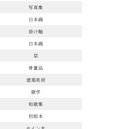
写真集
日本画
掛け軸
日本画
栞
骨董品
建築美術
歌学
和歌集
初版本
サイン本