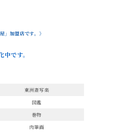
本屋」加盟店です。》
化中です。
東洲斎写楽
図鑑
巻物
肉筆画