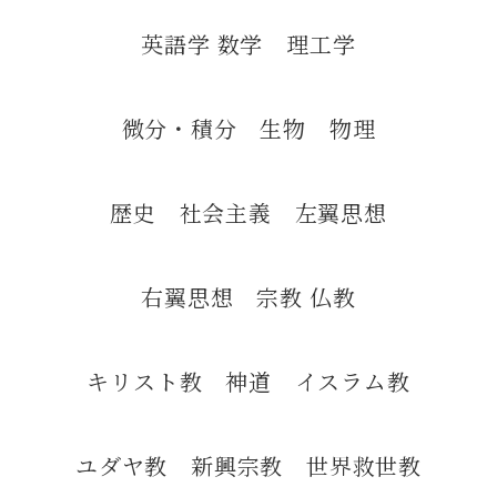
英語学 数学 理工学
微分・積分 生物 物理
歴史 社会主義 左翼思想
右翼思想 宗教 仏教
キリスト教 神道 イスラム教
ユダヤ教 新興宗教 世界救世教