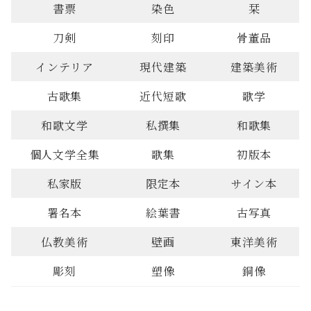
書票
染色
栞
刀剣
刻印
骨董品
インテリア
現代建築
建築美術
古歌集
近代短歌
歌学
和歌文学
私撰集
和歌集
個人文学全集
歌集
初版本
私家版
限定本
サイン本
署名本
絵葉書
古写真
仏教美術
壁画
東洋美術
彫刻
塑像
銅像