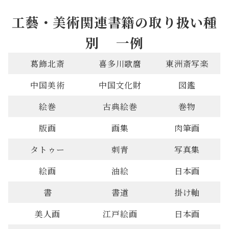
工藝・美術関連書籍の取り扱い種
別 一例
葛飾北斎
喜多川歌麿
東洲斎写楽
中国美術
中国文化財
図鑑
絵巻
古典絵巻
巻物
版画
画集
肉筆画
タトゥー
刺青
写真集
絵画
油絵
日本画
書
書道
掛け軸
美人画
江戸絵画
日本画