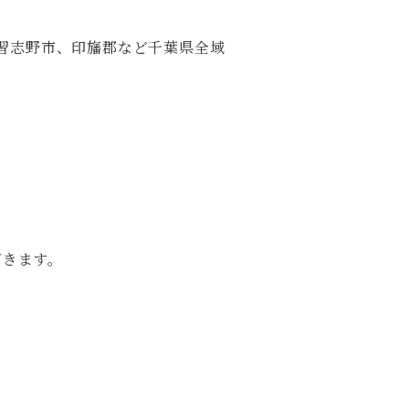
習志野市、印旛郡など千葉県全域
だきます。
。