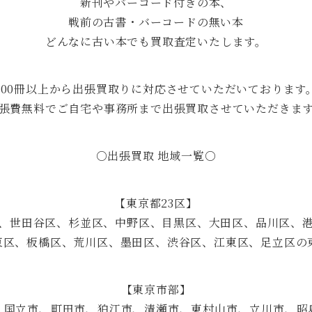
新刊やバーコード付きの本、
戦前の古書・バーコードの無い本
どんなに古い本でも買取査定いたします。
100冊以上から出張買取りに対応させていただいております
張費無料でご自宅や事務所まで出張買取させていただきま
○出張買取 地域一覧○
【東京都23区】
、世田谷区、杉並区、中野区、目黒区、大田区、品川区、
東区、板橋区、荒川区、墨田区、渋谷区、江東区、足立区の東
【東京市部】
、国立市、町田市、狛江市、清瀬市、東村山市、立川市、昭