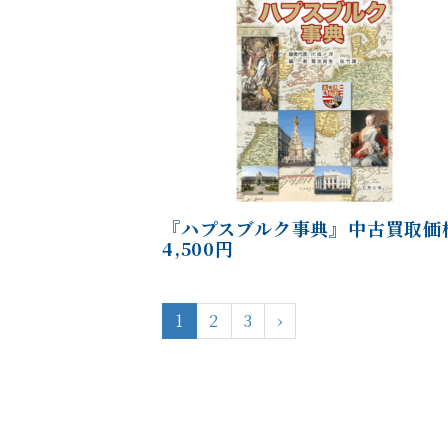
『ハプスブルク事典』中古買取価
4,500円
1
2
3
›