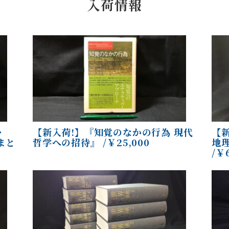
入荷情報
・
【新入荷!】『知覚のなかの行為 現代
【
まと
哲学への招待』 /￥25,000
地
/￥