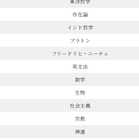
東洋哲学
存在論
インド哲学
プラトン
フリードリヒ・ニーチェ
英文法
数学
生物
社会主義
宗教
神道