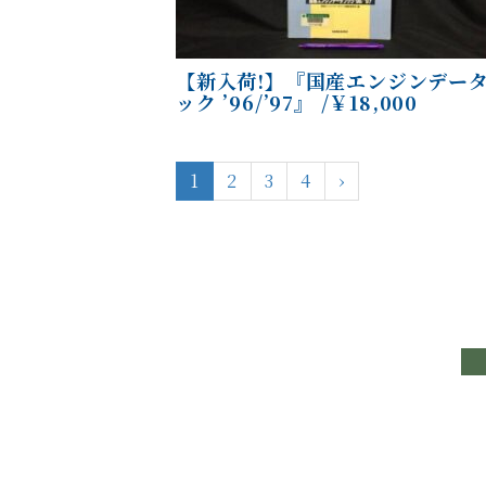
【新入荷!】『国産エンジンデー
ック ’96/’97』 /￥18,000
1
2
3
4
›