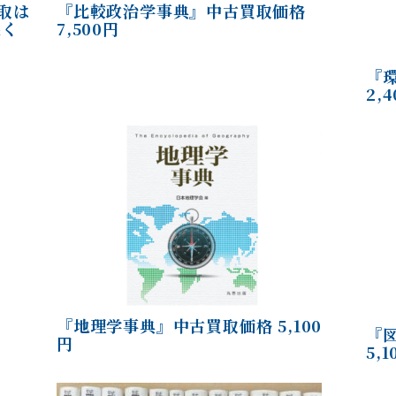
取は
『比較政治学事典』中古買取価格
談く
7,500円
『
2,
『地理学事典』中古買取価格 5,100
『
円
5,