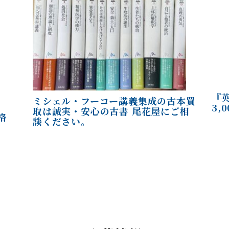
『
ミシェル・フーコー講義集成の古本買
3,
取は誠実・安心の古書 尾花屋にご相
格
談ください。