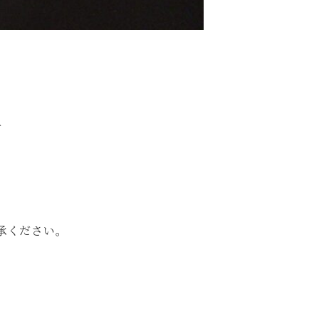
成子
承ください。