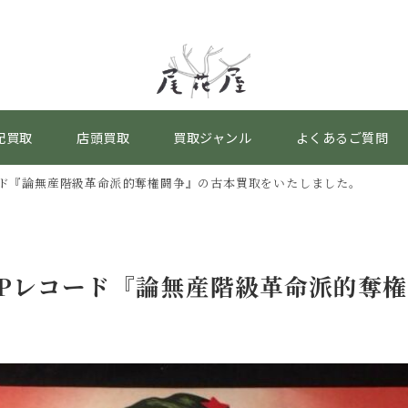
配買取
店頭買取
買取ジャンル
よくあるご質問
ード『論無産階級革命派的奪権闘争』の古本買取をいたしました。
LPレコード『論無産階級革命派的奪