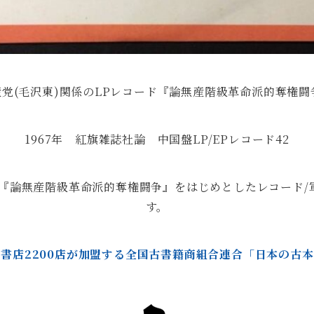
産党(毛沢東)関係のLPレコード『論無産階級革命派的奪権
1967年 紅旗雑誌社論 中国盤LP/EPレコード42
ード『論無産階級革命派的奪権闘争』をはじめとしたレコード
す。
書店2200店が加盟する全国古書籍商組合連合「日本の古