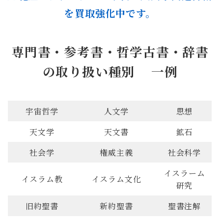
を買取強化中です。
専門書・参考書・哲学古書・辞書
の取り扱い種別 一例
宇宙哲学
人文学
思想
天文学
天文書
鉱石
社会学
権威主義
社会科学
イスラーム
イスラム教
イスラム文化
研究
旧約聖書
新約聖書
聖書注解