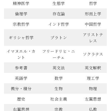
精神医学
生態学
哲学
倫理学
存在論
形而上学
宗教哲学
インド哲学
中国哲学
アリストテ
ギリシャ哲学
プラトン
レス
イマヌエル・カ
フリードリヒ・ニ
ソクラテス
ント
ーチェ
参考書
英文法
英文解釈
英語学
数学
理工学
微分・積分
生物
物理
歴史
社会主義
左翼思想
右翼思想
宗教
仏教