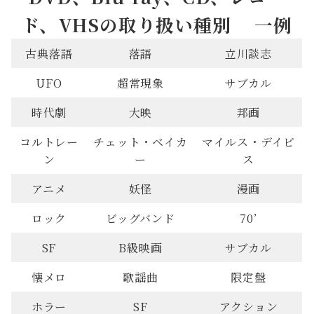
ド、VHSの取り扱い種別 一例
古典落語
落語
立川談志
UFO
超常現象
サブカル
時代劇
大映
邦画
コルトレー
チェット・ベイカ
マイルス・デイビ
ン
ー
ス
アニメ
妖怪
漫画
ロック
ビッグバンド
70’
SF
B級映画
サブカル
懐メロ
歌謡曲
限定盤
ホラー
SF
アクション