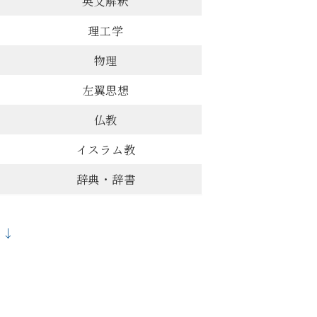
英文解釈
理工学
物理
左翼思想
仏教
イスラム教
辞典・辞書
↓↓