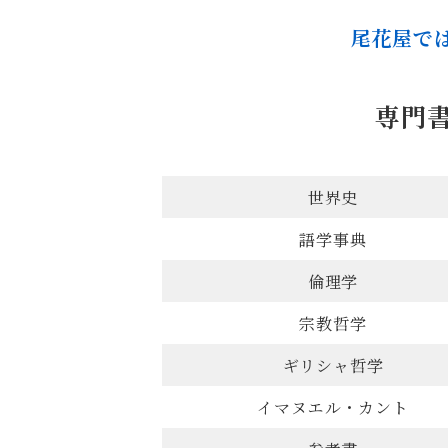
尾花屋で
専門
世界史
語学事典
倫理学
宗教哲学
ギリシャ哲学
イマヌエル・カント