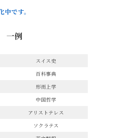
化中です。
 一例
スイス史
百科事典
形而上学
中国哲学
アリストテレス
ソクラテス