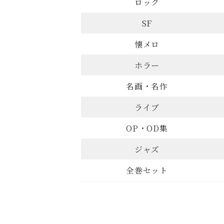
ロック
SF
懐メロ
ホラー
名画・名作
ライブ
OP・OD集
ジャズ
全巻セット