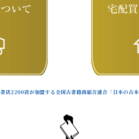
書店2200店が加盟する全国古書籍商組合連合「日本の古