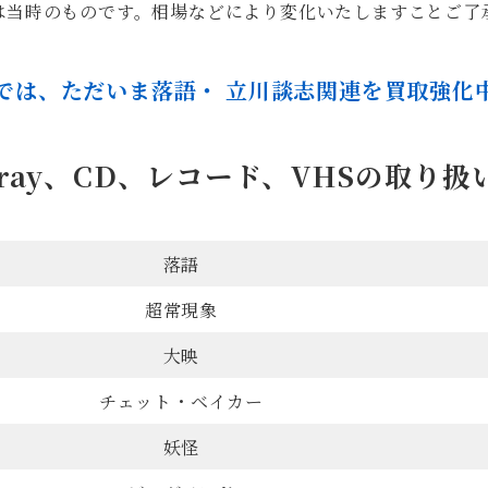
は当時のものです。相場などにより変化いたしますことご了
では、ただいま落語・ 立川談志関連を買取強化
u-ray、CD、レコード、VHSの取り
落語
超常現象
大映
チェット・ベイカー
妖怪