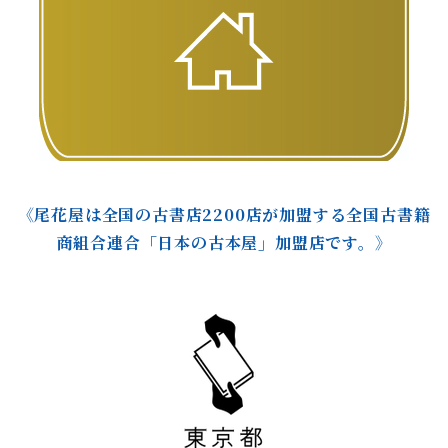
《尾花屋は全国の古書店2200店が加盟する全国古書籍
商組合連合「日本の古本屋」加盟店です。》