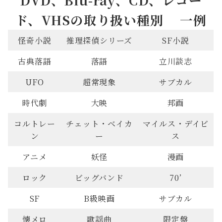
ド、VHSの取り扱い種別 一例
怪奇小説
推理探偵シリーズ
SF小説
古典落語
落語
立川談志
UFO
超常現象
サブカル
時代劇
大映
邦画
コルトレー
チェット・ベイカ
マイルス・デイビ
ン
ー
ス
アニメ
妖怪
漫画
ロック
ビッグバンド
70’
SF
B級映画
サブカル
懐メロ
歌謡曲
限定盤