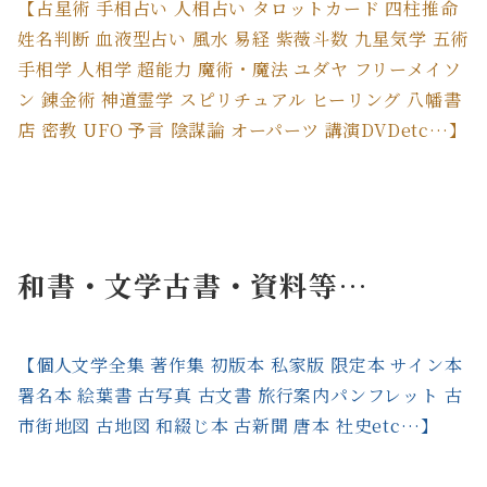
【占星術 手相占い 人相占い タロットカード 四柱推命
姓名判断 血液型占い 風水 易経 紫薇斗数 九星気学 五術
手相学 人相学 超能力 魔術・魔法 ユダヤ フリーメイソ
ン 錬金術 神道霊学 スピリチュアル ヒーリング 八幡書
店 密教 UFO 予言 陰謀論 オーパーツ 講演DVDetc…】
和書・文学古書・資料等…
【個人文学全集 著作集 初版本 私家版 限定本 サイン本
署名本 絵葉書 古写真 古文書 旅行案内パンフレット 古
市街地図 古地図 和綴じ本 古新聞 唐本 社史etc…】