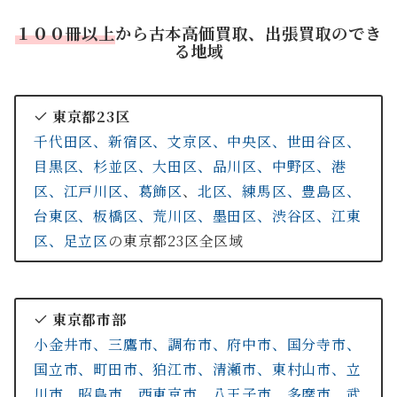
１
００冊以上
から古本高価買取、出張買取のでき
る地域
東京都23区
千代田区、
新宿区、
文京区、
中央区、
世田谷区、
目黒区、
杉並区、
大田区、
品川区、
中野区、
港
区、
江戸川区、
葛飾区
、
北区、
練馬区、
豊島区、
台東区、
板橋区、
荒川区、
墨田区、
渋谷区、
江東
区、
足立区
の東京都23区全区域
東京都市部
小金井市、
三鷹市、
調布市、
府中市、
国分寺市、
国立市、
町田市、
狛江市、
清瀬市、
東村山市、
立
川市、
昭島市、
西東京市、
八王子市、
多摩市、
武