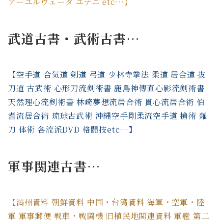
アーユルヴェーダ ユナニ etc…】
武道古書・武術古書…
【空手道 合気道 剣道 弓道 少林寺拳法 柔道 居合道 抜
刀道 古武術 心形刀流剣術書 鹿島神傳直心影流剣術書
天然理心流剣術書 林崎夢想流居合術 貫心流居合術 伯
耆流居合術 琉球古武術 沖縄空手剛柔流空手道 槍術 薙
刀 体術 各流派DVD 格闘技etc…】
軍事関連古書…
【満州資料 朝鮮資料 中国・台湾資料 海軍・空軍・陸
軍 軍事郵便 戦車・戦闘機 旧植民地関連資料 軍艦 第二